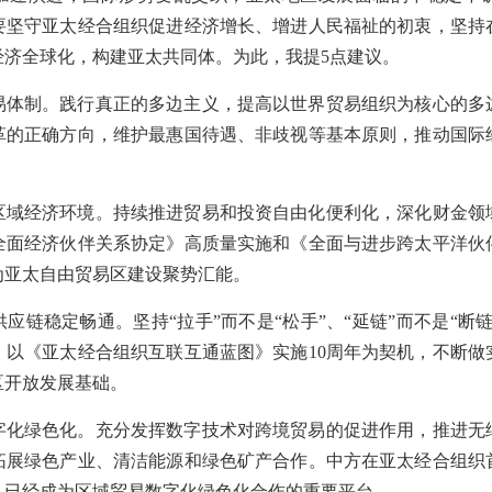
要坚守亚太经合组织促进经济增长、增进人民福祉的初衷，坚持
经济全球化，构建亚太共同体。为此，我提5点建议。
易体制。践行真正的多边主义，提高以世界贸易组织为核心的多
革的正确方向，维护最惠国待遇、非歧视等基本原则，推动国际
区域经济环境。持续推进贸易和投资自由化便利化，深化财金领
全面经济伙伴关系协定》高质量实施和《全面与进步跨太平洋伙
为亚太自由贸易区建设聚势汇能。
应链稳定畅通。坚持“拉手”而不是“松手”、“延链”而不是“断
。以《亚太经合组织互联互通蓝图》实施10周年为契机，不断做
区开放发展基础。
字化绿色化。充分发挥数字技术对跨境贸易的促进作用，推进无
拓展绿色产业、清洁能源和绿色矿产合作。中方在亚太经合组织
，已经成为区域贸易数字化绿色化合作的重要平台。