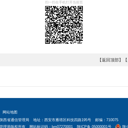
扫一扫在手机打开当前页
【返回顶部】
【
网站地图
陕西省通信管理局
地址：西安市雁塔区科技四路195号
邮编：710075
管理局版权所有
网站标识码：bm07270001
陕ICP备 05000001号
陕公