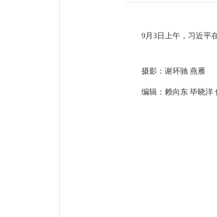
9月3日上午，习近平
摄影：谢环驰 燕雁
编辑：赖向东 毕晓洋 