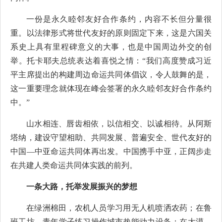
一份是永久睦邻友好合作条约，内容不长但分量很
重。以法律形式将世代友好的原则固定下来，这是六国关
系史上具有里程碑意义的大事，也是中国周边外交的创
举。托卡耶夫总统表达着喜悦之情：“我们高度赞成习近
平主席提出的构建周边命运共同体倡议，令人鼓舞的是，
这一重要理念就体现在峰会签署的永久睦邻友好合作条约
中。”
山水相连、唇齿相依，以信相交、以诚相待。从阿斯
塔纳，建设守望相助、共同发展、普遍安全、世代友好的
中国—中亚命运共同体再出发。中国携手中亚，正阔步走
在共建人类命运共同体实践的前列。
一条大路，托举发展振兴的梦想
在绿洲棉田，农机人员学习用无人机喷洒农药；在鲁
班工坊，青年学子练习操作城市热能动力设备；在大漠，