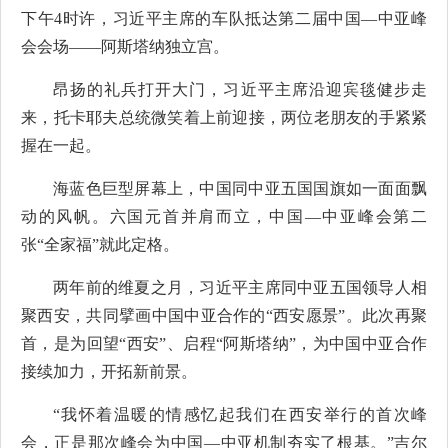
下午4时许，习近平主席的车队抵达第二届中国—中亚峰
会会场——阿斯塔纳独立宫。
昂扬的礼兵打开大门，习近平主席沿迎宾毯健步走
来，托卡耶夫总统微笑着上前迎接，两位老朋友的手紧紧
握在一起。
海蓝色巨型屏幕上，中国同中亚五国国旗如一面面飘
动的风帆。六国元首并肩而立，中国—中亚峰会第二
张“全家福”就此定格。
两年前的维夏之月，习近平主席同中亚五国领导人相
聚西安，共同擘画中国中亚合作的“西安愿景”。此次再聚
首，是为回望“西安”、启程“阿斯塔纳”，为中国中亚合作
接续加力，开拓新前景。
“我怀着温暖的情感忆起我们在西安举行的首次峰
会，正是那次峰会为中国—中亚机制夯实了根基。”吉尔