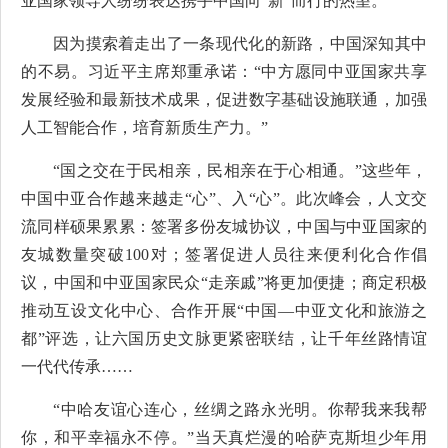
亚国家领导人纷纷表达携手中国向“新”而行的热望。
因为摸索着走出了一条现代化的新路，中国深知其中
的不易。习近平主席郑重承诺：“中方愿同中亚国家共享
发展经验和最新技术成果，促进数字基础设施联通，加强
人工智能合作，培育新质生产力。”
“国之交在于民相亲，民相亲在于心相通。”这些年，
中国中亚合作越来越走“心”、入“心”。此次峰会，人文交
流同样硕果累累：签署多份友城协议，中国与中亚国家的
友城数量突破100对；签署促进人员往来便利化合作倡
议，中国和中亚国家民众“走亲戚”将更加便捷；商定积极
推动互设文化中心、合作开展“中国—中亚文化和旅游之
都”评选，让六国历史文脉更紧密联结，让千年丝路情谊
一代代传承……
“中哈友谊心连心，丝绸之路永光明。你帮我来我帮
你，和平幸福永不停。”当天真烂漫的哈萨克斯坦少年用