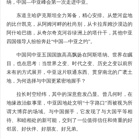
纳，中国—中亚峰会第一次走进中亚。
东道主哈萨克斯坦全力筹备，精心安排。从楚河盆地
的比什凯克，从阿姆河畔的杜尚别，从卡拉库姆沙漠边的
阿什哈巴德，从奇尔奇克河谷绿洲上的塔什干，其他中亚
四国领导人纷纷奔赴“中国—中亚之约”。
中国同中亚五国国旗高高飘扬在阿斯塔纳。世界在瞩
目，也在思考：当世界之变、时代之变、历史之变以前所
未有的方式展开，中亚这片联通东西、贯穿南北的广袤土
地，为何选择与中国更紧密地握手？
拉长时空经纬，其中的深意愈发凸显。曾几何时，在
地缘政治叙事里，中亚因地处文明“十字路口”而被视为所
谓大博弈的场域。与中国握手，它发现了与大国平等相
待、和睦相处的新可能，交到了一位值得信任和倚重的好
邻居、好伙伴、好朋友、好兄弟。