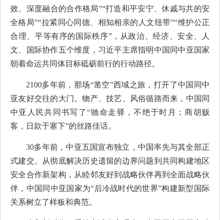
效、深度融合的合作格局”“打造和平安宁、休戚与共的安
全格局”“拉紧同心同德、相知相亲的人文纽带”“维护公正
合理、平等有序的国际秩序”，从政治、经济、安全、人
文、国际协作五个维度，习近平主席指明中国同中亚国家
朝着命运共同体目标砥砺前行的行动路径。
2100多年前，那场“凿空”西域之旅，打开了中国同中
亚友好交往的大门。物产、技艺、风俗循路而来，中国同
中亚人民共同书写了“驰命走驿，不绝于时月；商胡贩
客，日款于塞下”的丝路佳话。
30多年前，中亚五国宣布独立，中国率先与其全部正
式建交。从彻底解决历史遗留的边界问题到共同构建地区
安全合作新架构，从睦邻友好到战略伙伴再到全面战略伙
伴，中国同中亚国家为“后冷战时代的世界”构建新型国际
关系树立了样板和典范。