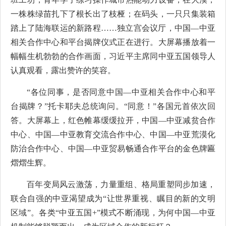
一株株绿苗扎下了根长出了枝桠；在码头，一只只集装箱
踏上了陆海联运的新路程……独立宫会议厅，中国—中亚
相关合作中心和平台揭牌仪式正在进行。大屏幕播放着一
幅幅生机勃勃的合作画面，习近平主席同中亚五国领导人
认真观看，露出赞许的笑容。
“各位同事，是否同意中国—中亚相关合作中心和平
台揭牌？”托卡耶夫总统询问。“同意！”各国元首依次回
答。大屏幕上，红色帷幕缓缓拉开，中国—中亚减贫合作
中心、中国—中亚教育交流合作中心、中国—中亚荒漠化
防治合作中心、中国—中亚贸易畅通合作平台的金色牌匾
熠熠生辉。
百年变局风云激荡，力量重组、格局重塑同步加速，
联合自强的中亚渴望成为“让世界重视、瞩目的新的文明
区域”。各类“中亚五国+”模式不断涌现，为何中国—中亚