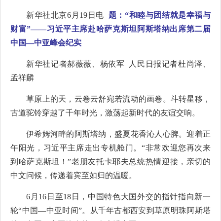
新华社北京6月19日电
题：“和睦与团结就是幸福与
财富”——习近平主席赴哈萨克斯坦阿斯塔纳出席第二届
中国—中亚峰会纪实
新华社记者郝薇薇、杨依军 人民日报记者杜尚泽、
孟祥麟
草原上的天，云卷云舒宛若流动的画卷。斗转星移，
古道驼铃穿越了千年时光，激荡起新时代的友谊交响。
伊希姆河畔的阿斯塔纳，盛夏花香沁人心脾。迎着正
午阳光，习近平主席走出专机舱门。“非常欢迎您再次来
到哈萨克斯坦！”老朋友托卡耶夫总统热情迎接，亲切的
中文问候，传递着宾至如归的温暖。
6月16日至18日，中国特色大国外交的指针指向新一
轮“中国—中亚时间”。从千年古都西安到草原明珠阿斯塔