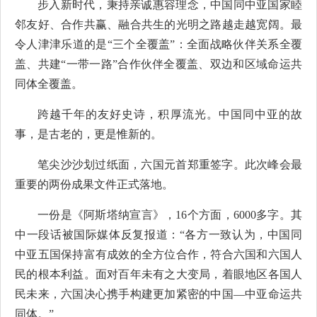
步入新时代，秉持亲诚惠容理念，中国同中亚国家睦
邻友好、合作共赢、融合共生的光明之路越走越宽阔。最
令人津津乐道的是“三个全覆盖”：全面战略伙伴关系全覆
盖、共建“一带一路”合作伙伴全覆盖、双边和区域命运共
同体全覆盖。
跨越千年的友好史诗，积厚流光。中国同中亚的故
事，是古老的，更是惟新的。
笔尖沙沙划过纸面，六国元首郑重签字。此次峰会最
重要的两份成果文件正式落地。
一份是《阿斯塔纳宣言》，16个方面，6000多字。其
中一段话被国际媒体反复报道：“各方一致认为，中国同
中亚五国保持富有成效的全方位合作，符合六国和六国人
民的根本利益。面对百年未有之大变局，着眼地区各国人
民未来，六国决心携手构建更加紧密的中国—中亚命运共
同体。”