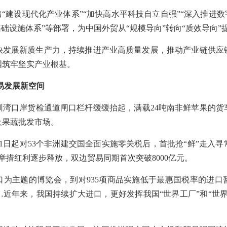
出“建设现代化产业体系”“加快高水平科技自立自强”“深入推进数
基础设施体系”等部署，为中国外贸从“规模导向”转向“质效导向”
快发展新质生产力，持续推进产业高质量发展，推动产业链供应
国筑牢坚实产业根基。
易发展新空间
圳湾口岸货检通道闸口栏杆缓缓抬起，满载24吨南非鲜苹果的
及果蔬批发市场。
5月1日起对53个非洲建交国全面实施零关税后，首批抢“鲜”走入
举措红利逐步释放，双边贸易同期首次突破8000亿元。
口为主题的博览会，到对935项商品实施低于最惠国税率的进口
近年来，我国持续扩大进口，更好发挥我国“世界工厂”和“世