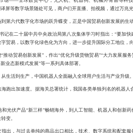
市场——全球数贸中心，无人机、机器狗、机械外骨骼等科技
时翻译屏等数字场景随处可见，商户们开直播、拍视频，通过万兆
场到第六代数字化市场的跃升蝶变，正是中国贸易创新发展的生
平总书记在二十届中共中央政治局第八次集体学习时指出：“要加
数字贸易，以数字化绿色化为方向，进一步提升国际分工地位，向
绕“推动贸易创新发展”，作出“优化升级货物贸易”“大力发展服务
等新业态新模式发展”等一系列具体部署。
、从生活到生产，中国机器人全面融入全球用户生活与产业升级
海跑出加速度。据海关总署统计，我国各类单独列名的机器人合计
和光伏产品“新三样”畅销海外，到人工智能、机器人和创新药
性转变。
文指出，与过去单纯的商品出口相比，技术、数字系统和配套服