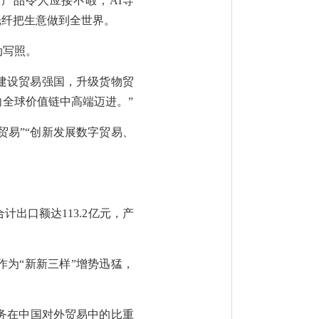
产品令人应接不暇，AI导
光纤把生意做到全世界。
动写照。
快建设贸易强国，升级货物贸
全球价值链中高端迈进。”
贸易”“创新发展数字贸易、
。
出口额达113.2亿元，产
作为“新新三样”增势迅猛，
务在中国对外贸易中的比重