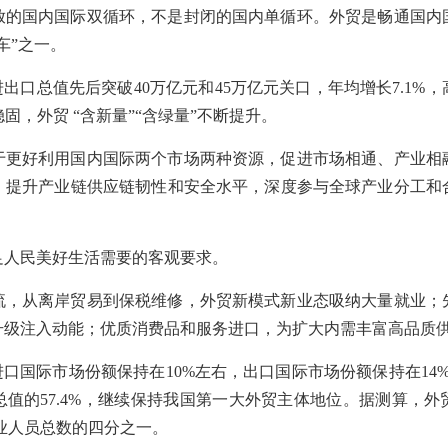
放的国内国际双循环，不是封闭的国内单循环。外贸是畅通国内
车”之一。
进出口总值先后突破40万亿元和45万亿元关口，年均增长7.1%
稳固，外贸 “含新量”“含绿量”不断提升。
于更好利用国内国际两个市场两种资源，促进市场相通、产业相
，提升产业链供应链韧性和安全水平，深度参与全球产业分工和
足人民美好生活需要的客观要求。
流，从离岸贸易到保税维修，外贸新模式新业态吸纳大量就业；
升级注入动能；优质消费品和服务进口，为扩大内需丰富高品质
进口国际市场份额保持在10%左右，出口国际市场份额保持在14
值的57.4%，继续保持我国第一大外贸主体地位。据测算，
就业人员总数的四分之一。