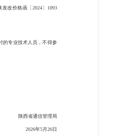
陕发改价格函〔
2024〕1093
时的专业技术人员，不得参
。
西省通信管理局
202
6
年
5
月
26
日