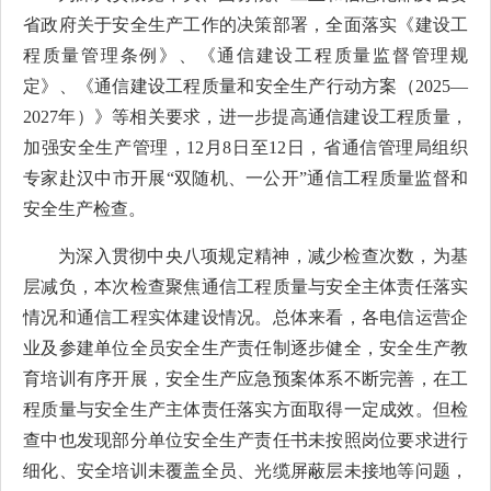
省政府关于安全生产工作的决策部署
，
全面落实
《建设工
程质量管理条例》、《通信建设工程质量监督管理规
定》、
《通信建设工程质量和安全生产行动方案（
2025—
2027年）》
等相关要求
，进一步提高通信建设工程质量，
加强安全生产管理，
12
月
8
日至
12
日
，
省通信管理局组织
专家赴
汉中
市开展
“双随机、一公开”通信工程质量监督
和
安全生产
检查。
为深入贯彻中央
八项规定精神
，减少检查次数，为基
层减负，本次检查聚焦
通信工程质量与安全
主体责任
落实
情况和通信工程实体建设情况
。
总体来看，各电信运营企
业及参建单位全员安全生产责任制逐步健全，安全生产教
育培训有序开展，安全生产应急预案体系不断完善，在工
程质量与安全生产主体责任落实方面取得一定成效。但检
查中也发现部分单位
安全生产责任书未按照岗位要求进行
细化
、安全培训未覆盖全员、光缆屏蔽层未接地等问题，