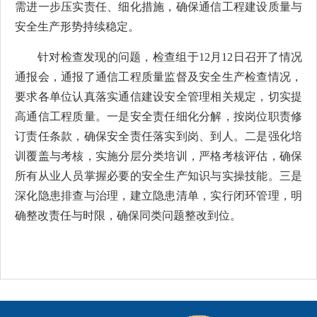
需进一步压实责任、细化措施，确保通信工程建设质量与
安全生产形势持续稳定。
针对检查发现的问题，
检查组
于
12
月
12
日召开了情况
通报会
，
通报了通信工程质量监督及安全生产检查情况，
要求各单位
认真落实通信建设安全管理相关规定，切实提
高通信工程质量
。
一是
安全
责任
细化
分解
，按岗位职责修
订责任条款，确保安全责任落实到岗、到人
。二是
强化培
训覆盖与考核
，实施分层分类培训，严格考核评估，确保
所有从业人员掌握必要的安全生产知识与实操技能
。三是
深化隐患排查与治理
，建立隐患清单，实行闭环管理，明
确整改责任与时限，确保同类问题整改到位
。